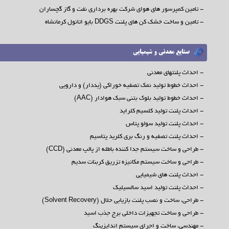
- تامین کمپرسور های هوای شرکت بهره برداری نفت و گاز گچساران
- تامین و ساخت خشک کن های پلنت DDGS بایو اتانول کرمانشاه
صنایع معدنی و شیمیایی
- احداث پلنتهای معدنی
- احداث خطوط تولید نمک تصفیه خوراکی (یددار) و دارویی
- احداث خطوط تولید بلوک بتنی سبک هوادار (AAC)
- احداث پلنت تولید کلسیم کلراید
- احداث پلنت تولید سولو پتاس
- احداث پلنت تصفیه و رنگ بری کلرید پتاسیم
- طراحی و ساخت سیستم جدا کننده باطله از پالپ معدنی (CCD)
- طراحی و ساخت سیستم مکانیزه تزریق کربنات سدیم
- احداث پلنت های شیمیایی
- احداث پلنت تولید اسید سالسیلیک
- طراحی، ساخت و نصب پلنت بازیابی حلال (Solvent Recovery)
- طراحی و ساخت تجهیزات داخلی برج جذب اسید
- مهندسی، ساخت و اجرای سیستم اندایزینگ