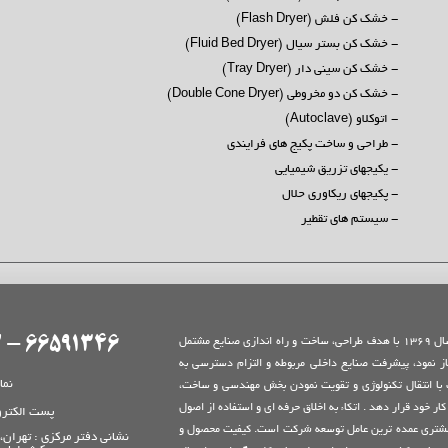
- خشک کن فلش (Flash Dryer)
- خشک کن بستر سیال (Fluid Bed Dryer)
- خشک کن سینی دار (Tray Dryer)
- خشک کن دو مخروطی (Double Cone Dryer)
- اتوکلاو (Autoclave)
- طراحی و ساخت پکیج های فرایندی
- یکیجهای تزریق شیمیایی
- پکیجهای ریکاوری حلال
- سیستم های تقطیر
66591346 - 66922542 - 6374
شركت طلايه داران صنعت فرآيند فعاليت خود را در سال 1369 با هدف طراحي، ساخت و راه اندازي صنايع مشتمل
از نمود، پيشرفت صنايع داخلي مربوطه و التزام دسترسي به
نما
 با انتقال تكنولوژي و تقويت نمودن بخش مهندسي و ساخت،
ر خود قرار دهد . اتكاء به اخلاق حرفه اي و استفاده از اصول
پست الکترو
شتري عمده ترين عامل توسعه شركت است. كيفيت محصول و
نشانی دفتر مرکزی : تهران، 