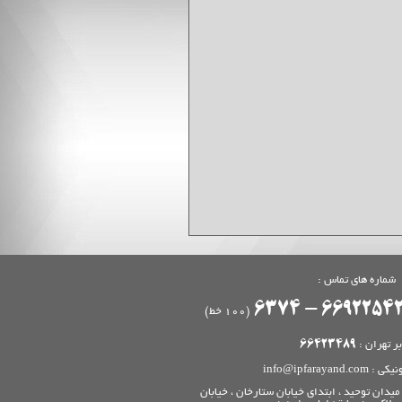
شماره های تماس :
(100 خط)
بر تهران :
66423489
info@ipfarayand.com
نیکی :
ميدان توحيد ، ابتدای خيابان ستارخان ، خيابان