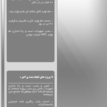
20 هزار تن در سال
- خط تولید کامل خشک کن ها و تولید پلت
- احداث خط تولید کلرید کلسیم به ظرفیت
20 تن در روز
- نصب تجهیزات، تست و راه اندازی خط
تولید AAC شرکت حواس
* پروژه های انجام شده ی اخیر :
- تامين و نصب، تست و راه اندازي
تجهيزات داخلي برج جذب پروژه اصلاحات و
توسعه كارخانه اسيدسولفوريك مجتمع مس
سرچشمه
- احداث پلنت رنگبری ماده شیمیایی
پتاسیم کلراید