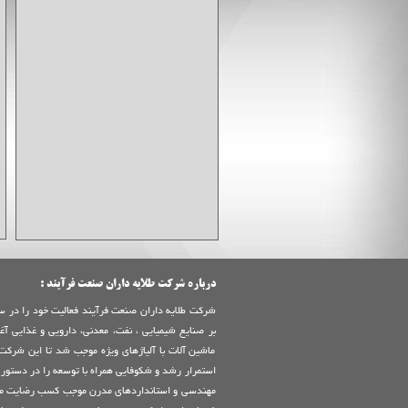
درباره شرکت طلایه داران صنعت فرآیند :
بر صنايع شيميايي ، نفت، معدني، دارويي و غذايي آغ
ماشين آلات با آلياژهاي ويژه موجب شد تا اين شركت
استمرار رشد و شكوفايي همراه با توسعه را در دستور كا
مهندسي و استانداردهاي مدرن موجب كسب رضايت م