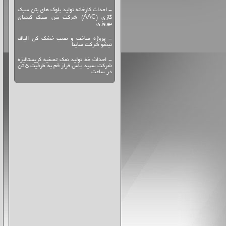
- احداث كارخانه توليد بلوك هاي بتن سبك
گازي (AAC) شركت بتن سبك كيمياي
بهروزي
- پروژه ساخت و نصب خشک کن الیاف
تیشو شرکت ساینا
- احداث خط توليد نمك تصفيه كريستاليزه
شرکت سپید یاس فراز قم به ظرفیت 5 تن
در ساعت